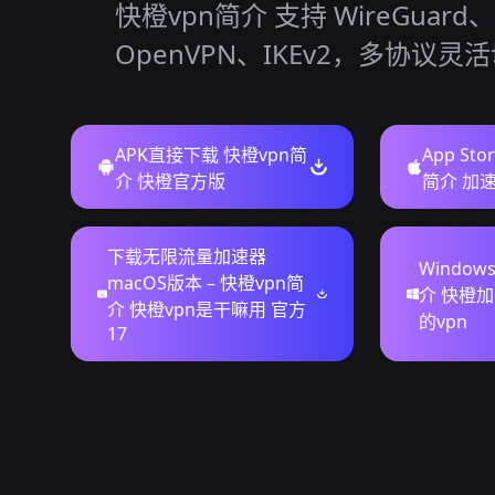
快橙vpn简介 支持 WireGuard、
OpenVPN、IKEv2，多协议灵
APK直接下载 快橙vpn简
App St
介 快橙官方版
简介 加
下载无限流量加速器
Window
macOS版本 – 快橙vpn简
介 快橙
介 快橙vpn是干嘛用 官方
的vpn
17