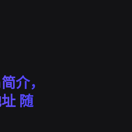
n简介，
址 随